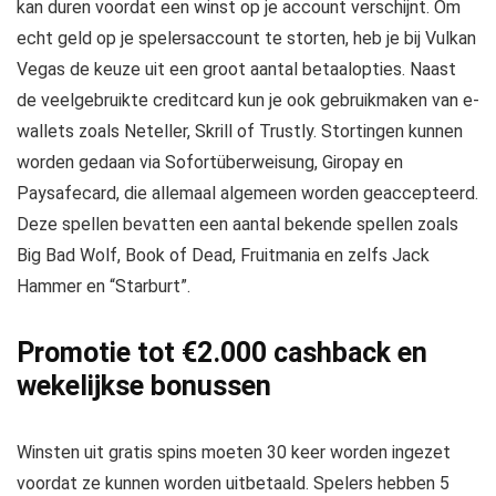
kan duren voordat een winst op je account verschijnt. Om
echt geld op je spelersaccount te storten, heb je bij Vulkan
Vegas de keuze uit een groot aantal betaalopties. Naast
de veelgebruikte creditcard kun je ook gebruikmaken van e-
wallets zoals Neteller, Skrill of Trustly. Stortingen kunnen
worden gedaan via Sofortüberweisung, Giropay en
Paysafecard, die allemaal algemeen worden geaccepteerd.
Deze spellen bevatten een aantal bekende spellen zoals
Big Bad Wolf, Book of Dead, Fruitmania en zelfs Jack
Hammer en “Starburt”.
Promotie tot €2.000 cashback en
wekelijkse bonussen
Winsten uit gratis spins moeten 30 keer worden ingezet
voordat ze kunnen worden uitbetaald. Spelers hebben 5