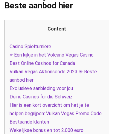
Beste aanbod hier
Content
Casino Spielturniere
⭐ Een kijkje in het Volcano Vegas Casino
Best Online Casinos for Canada
Vulkan Vegas Aktionscode 2023 ✴️ Beste
aanbod hier
Exclusieve aanbieding voor jou
Deine Casinos für die Schweiz
Hier is een kort overzicht om het je te
helpen begrijpen: Vulkan Vegas Promo Code
Bestaande klanten
Wekelijkse bonus en tot 2.000 euro