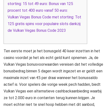
storting: 15 tot 49 euro: Bonus van 125
procent tot 400 euro vanaf 50 euro:
Vulkan Vegas Bonus Code met storting: Tot
125 gratis spins voor populaire slots dankzij
de Vulkan Vegas Bonus Code 2023
Ten eerste moet je het bonusgeld 40 keer inzetten in het
casino voordat je het als echt geld kunt opnemen. Ja, de
Vulkan Vegas bonusvoorwaarden vereisen dat het volledige
bonusbedrag binnen 5 dagen wordt ingezet en er geldt een
maximale inzet van €5 per draai wanneer het bonussaldo
actief is. Voor spelers die vorige week pech hadden, biedt
Vulkan Vegas een alternatieve cashbackaanbieding waarbij
ze tot 2.000 euro in contanten terug kunnen krijgen. Je
moet echter niet te snel hoop hebben met dit aanbod,