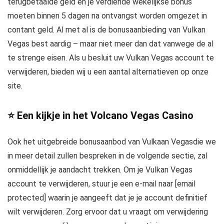
terugbetaalde geld en je verdiende wekelijkse bonus
moeten binnen 5 dagen na ontvangst worden omgezet in
contant geld. Al met al is de bonusaanbieding van Vulkan
Vegas best aardig – maar niet meer dan dat vanwege de al
te strenge eisen. Als u besluit uw Vulkan Vegas account te
verwijderen, bieden wij u een aantal alternatieven op onze
site.
⭐ Een kijkje in het Volcano Vegas Casino
Ook het uitgebreide bonusaanbod van Vulkaan Vegasdie we
in meer detail zullen bespreken in de volgende sectie, zal
onmiddellijk je aandacht trekken. Om je Vulkan Vegas
account te verwijderen, stuur je een e-mail naar [email
protected] waarin je aangeeft dat je je account definitief
wilt verwijderen. Zorg ervoor dat u vraagt om verwijdering