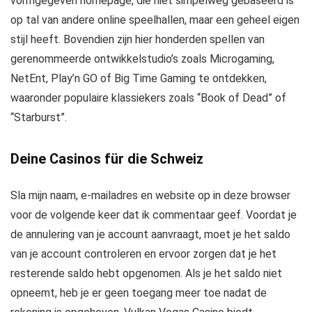
vormgegeven homepage, die niet simpelweg gebaseerd is
op tal van andere online speelhallen, maar een geheel eigen
stijl heeft. Bovendien zijn hier honderden spellen van
gerenommeerde ontwikkelstudio’s zoals Microgaming,
NetEnt, Play’n GO of Big Time Gaming te ontdekken,
waaronder populaire klassiekers zoals “Book of Dead” of
“Starburst”.
Deine Casinos für die Schweiz
Sla mijn naam, e-mailadres en website op in deze browser
voor de volgende keer dat ik commentaar geef. Voordat je
de annulering van je account aanvraagt, moet je het saldo
van je account controleren en ervoor zorgen dat je het
resterende saldo hebt opgenomen. Als je het saldo niet
opneemt, heb je er geen toegang meer toe nadat de