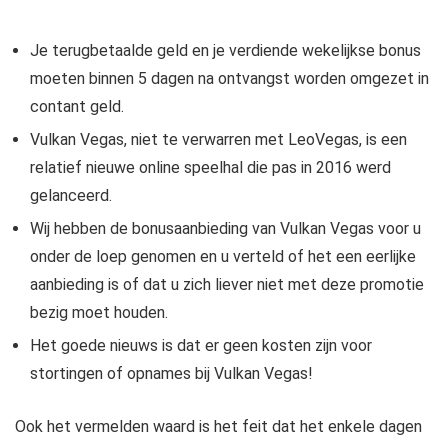
Je terugbetaalde geld en je verdiende wekelijkse bonus
moeten binnen 5 dagen na ontvangst worden omgezet in
contant geld.
Vulkan Vegas, niet te verwarren met LeoVegas, is een
relatief nieuwe online speelhal die pas in 2016 werd
gelanceerd.
Wij hebben de bonusaanbieding van Vulkan Vegas voor u
onder de loep genomen en u verteld of het een eerlijke
aanbieding is of dat u zich liever niet met deze promotie
bezig moet houden.
Het goede nieuws is dat er geen kosten zijn voor
stortingen of opnames bij Vulkan Vegas!
Ook het vermelden waard is het feit dat het enkele dagen