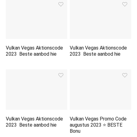
Vulkan Vegas Aktionscode
Vulkan Vegas Aktionscode
2023 ️ Beste aanbod hie
2023 ️ Beste aanbod hie
Vulkan Vegas Aktionscode
Vulkan Vegas Promo Code
2023 ️ Beste aanbod hie
augustus 2023 ⭐️ BESTE
Bonu