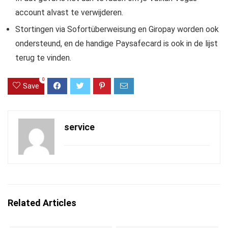
account alvast te verwijderen.
Stortingen via Sofortüberweisung en Giropay worden ook
ondersteund, en de handige Paysafecard is ook in de lijst
terug te vinden.
0
Save
service
Related Articles