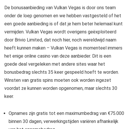
De bonusaanbieding van Vulkan Vegas is door ons team
onder de loep genomen en we hebben vastgesteld of het
een goede aanbieding is of dat je hem beter helemaal kunt
vermijden. Vulkan Vegas wordt overigens geëxploiteerd
door Brivio Limited, dat noch hier, noch wereldwijd naam
heeft kunnen maken – Vulkan Vegas is momenteel immers
het enige online casino van deze aanbieder. Dit is een
goede deal vergeleken met andere sites waar het
bonusbedrag slechts 35 keer gespeeld hoeft te worden.
Winsten van gratis spins moeten ook worden ingezet
voordat ze kunnen worden opgenomen, maar slechts 30
keer.
Opnames zijn gratis tot een maximumbedrag van €75.000
binnen 30 dagen, verwerkingstijden variëren afhankelijk