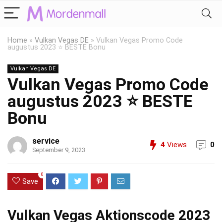
Home
»
Vulkan Vegas DE
»
Vulkan Vegas Promo Code
augustus 2023 ⭐️ BESTE Bonu
Vulkan Vegas DE
Vulkan Vegas Promo Code
augustus 2023 ⭐️ BESTE
Bonu
service
4
Views
0
September 9, 2023
0
Save
Vulkan Vegas Aktionscode 2023 ️