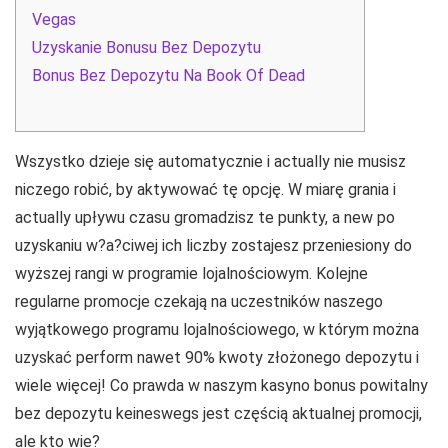
Vegas
Uzyskanie Bonusu Bez Depozytu
Bonus Bez Depozytu Na Book Of Dead
Wszystko dzieje się automatycznie i actually nie musisz
niczego robić, by aktywować tę opcję. W miarę grania i
actually upływu czasu gromadzisz te punkty, a new po
uzyskaniu w?a?ciwej ich liczby zostajesz przeniesiony do
wyższej rangi w programie lojalnościowym. Kolejne
regularne promocje czekają na uczestników naszego
wyjątkowego programu lojalnościowego, w którym można
uzyskać perform nawet 90% kwoty złożonego depozytu i
wiele więcej! Co prawda w naszym kasyno bonus powitalny
bez depozytu keineswegs jest częścią aktualnej promocji,
ale kto wie?