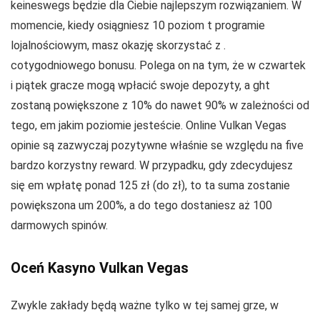
keineswegs będzie dla Ciebie najlepszym rozwiązaniem. W
momencie, kiedy osiągniesz 10 poziom t programie
lojalnościowym, masz okazję skorzystać z .
cotygodniowego bonusu. Polega on na tym, że w czwartek
i piątek gracze mogą wpłacić swoje depozyty, a ght
zostaną powiększone z 10% do nawet 90% w zależności od
tego, em jakim poziomie jesteście. Online Vulkan Vegas
opinie są zazwyczaj pozytywne właśnie se względu na five
bardzo korzystny reward. W przypadku, gdy zdecydujesz
się em wpłatę ponad 125 zł (do zł), to ta suma zostanie
powiększona um 200%, a do tego dostaniesz aż 100
darmowych spinów.
Oceń Kasyno Vulkan Vegas
Zwykle zakłady będą ważne tylko w tej samej grze, w