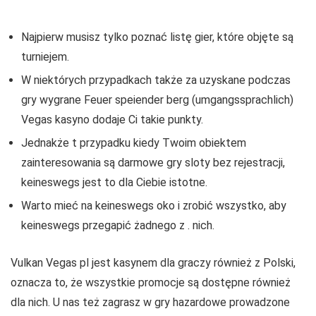
Najpierw musisz tylko poznać listę gier, które objęte są
turniejem.
W niektórych przypadkach także za uzyskane podczas
gry wygrane Feuer speiender berg (umgangssprachlich)
Vegas kasyno dodaje Ci takie punkty.
Jednakże t przypadku kiedy Twoim obiektem
zainteresowania są darmowe gry sloty bez rejestracji,
keineswegs jest to dla Ciebie istotne.
Warto mieć na keineswegs oko i zrobić wszystko, aby
keineswegs przegapić żadnego z . nich.
Vulkan Vegas pl jest kasynem dla graczy również z Polski,
oznacza to, że wszystkie promocje są dostępne również
dla nich. U nas też zagrasz w gry hazardowe prowadzone