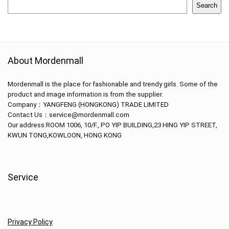
Search
About Mordenmall
Mordenmall is the place for fashionable and trendy girls. Some of the
product and image information is from the supplier.
Company：
YANGFENG (HONGKONG) TRADE LIMITED
Contact Us：service@mordenmall.com
Our address:
ROOM 1006, 10/F., PO YIP BUILDING,23 HING YIP STREET,
KWUN TONG,KOWLOON, HONG KONG
Service
Privacy Policy