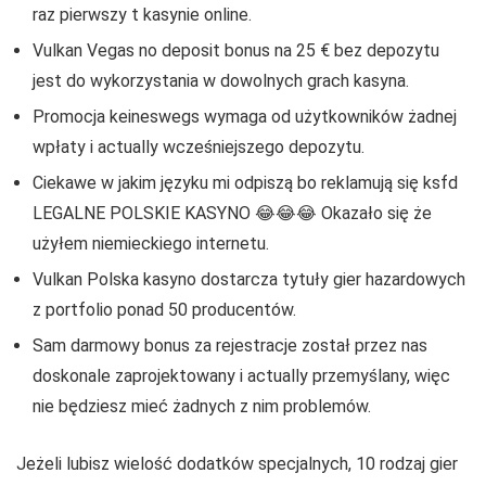
raz pierwszy t kasynie online.
Vulkan Vegas no deposit bonus na 25 € bez depozytu
jest do wykorzystania w dowolnych grach kasyna.
Promocja keineswegs wymaga od użytkowników żadnej
wpłaty i actually wcześniejszego depozytu.
Ciekawe w jakim języku mi odpiszą bo reklamują się ksfd
LEGALNE POLSKIE KASYNO 😂😂😂 Okazało się że
użyłem niemieckiego internetu.
Vulkan Polska kasyno dostarcza tytuły gier hazardowych
z portfolio ponad 50 producentów.
Sam darmowy bonus za rejestracje został przez nas
doskonale zaprojektowany i actually przemyślany, więc
nie będziesz mieć żadnych z nim problemów.
Jeżeli lubisz wielość dodatków specjalnych, 10 rodzaj gier