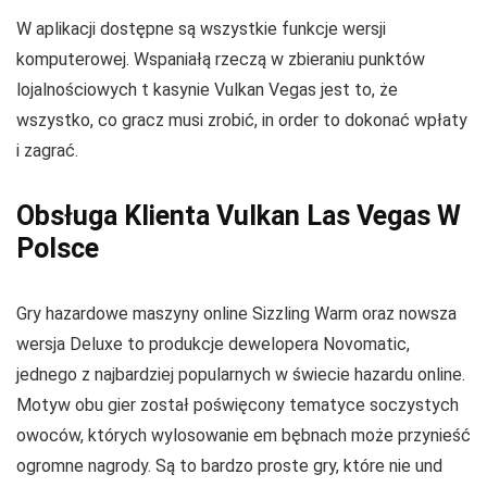
W aplikacji dostępne są wszystkie funkcje wersji
komputerowej. Wspaniałą rzeczą w zbieraniu punktów
lojalnościowych t kasynie Vulkan Vegas jest to, że
wszystko, co gracz musi zrobić, in order to dokonać wpłaty
i zagrać.
Obsługa Klienta Vulkan Las Vegas W
Polsce
Gry hazardowe maszyny online Sizzling Warm oraz nowsza
wersja Deluxe to produkcje dewelopera Novomatic,
jednego z najbardziej popularnych w świecie hazardu online.
Motyw obu gier został poświęcony tematyce soczystych
owoców, których wylosowanie em bębnach może przynieść
ogromne nagrody. Są to bardzo proste gry, które nie und