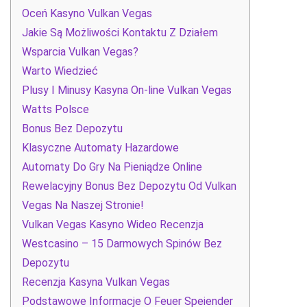
Oceń Kasyno Vulkan Vegas
Jakie Są Możliwości Kontaktu Z Działem
Wsparcia Vulkan Vegas?
Warto Wiedzieć
Plusy I Minusy Kasyna On-line Vulkan Vegas
Watts Polsce
Bonus Bez Depozytu
Klasyczne Automaty Hazardowe
Automaty Do Gry Na Pieniądze Online
Rewelacyjny Bonus Bez Depozytu Od Vulkan
Vegas Na Naszej Stronie!
Vulkan Vegas Kasyno Wideo Recenzja
Westcasino – 15 Darmowych Spinów Bez
Depozytu
Recenzja Kasyna Vulkan Vegas
Podstawowe Informacje O Feuer Speiender