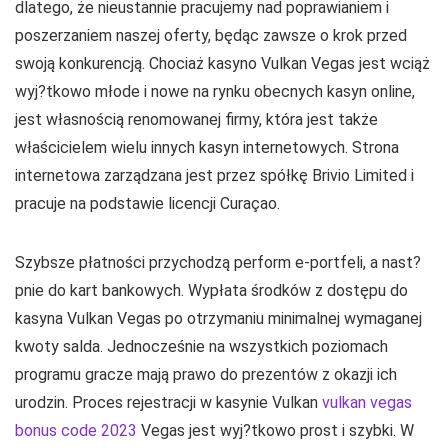
dlatego, że nieustannie pracujemy nad poprawianiem i
poszerzaniem naszej oferty, będąc zawsze o krok przed
swoją konkurencją. Chociaż kasyno Vulkan Vegas jest wciąż
wyj?tkowo młode i nowe na rynku obecnych kasyn online,
jest własnością renomowanej firmy, która jest także
właścicielem wielu innych kasyn internetowych. Strona
internetowa zarządzana jest przez spółkę Brivio Limited i
pracuje na podstawie licencji Curaçao.
Szybsze płatności przychodzą perform e-portfeli, a nast?
pnie do kart bankowych. Wypłata środków z dostępu do
kasyna Vulkan Vegas po otrzymaniu minimalnej wymaganej
kwoty salda. Jednocześnie na wszystkich poziomach
programu gracze mają prawo do prezentów z okazji ich
urodzin. Proces rejestracji w kasynie Vulkan
vulkan vegas
bonus code 2023
Vegas jest wyj?tkowo prost i szybki. W