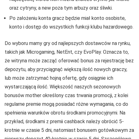
oraz cytryny, a new poza tym arbuzy oraz śliwki.
Po założeniu konta gracz będzie miał konto osobiste,
konto i dostęp do wszystkich funkcji klubu hazardowego.
Do wyboru mamy gry od najlepszych dostawców na rynku,
takich jak Microgaming, NetEnt, czy EvoPlay. Oznacza to,
że witryna może zacząć oferować bonus za rejestrację bez
depozytu, aby przyciągnąć większą ilość nowych graczy,
lub może zatrzymać hojną ofertę, gdy osiągnie ich
wystarczającą ilość. Większość naszych sezonowych
bonusów mother określony czas trwania promocji, z kolei
regularne premie mogą posiadać różne wymagania, co do
spełnienia warunków obrotu środkami promocyjnymi. Na
przykład, środkami z premii cashback należy obrócić 5-
krotnie w czasie 5 dni, natomiast bonusem gotówkowym za
pierwszy depozyt 40-krotnie w czasie 5 dni. Szczegółowe