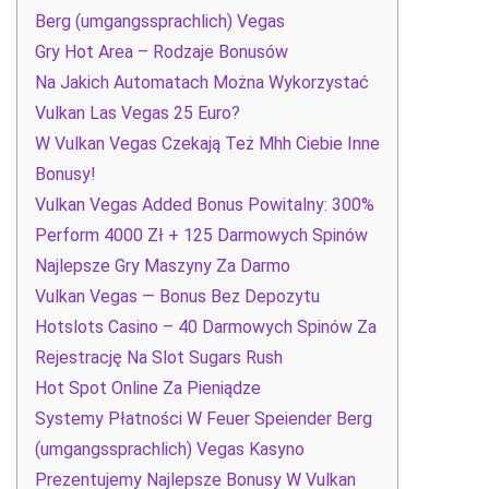
Berg (umgangssprachlich) Vegas
Gry Hot Area – Rodzaje Bonusów
Na Jakich Automatach Można Wykorzystać
Vulkan Las Vegas 25 Euro?
W Vulkan Vegas Czekają Też Mhh Ciebie Inne
Bonusy!
Vulkan Vegas Added Bonus Powitalny: 300%
Perform 4000 Zł + 125 Darmowych Spinów
Najlepsze Gry Maszyny Za Darmo
Vulkan Vegas — Bonus Bez Depozytu
Hotslots Casino – 40 Darmowych Spinów Za
Rejestrację Na Slot Sugars Rush
Hot Spot Online Za Pieniądze
Systemy Płatności W Feuer Speiender Berg
(umgangssprachlich) Vegas Kasyno
Prezentujemy Najlepsze Bonusy W Vulkan