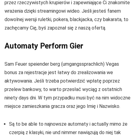
przez rzeczywistych krupierów i zapewniające Ci znakomite
wrażenia dzięki streamingowi wideo. Jeśli jesteś fanem
dowolnej wersji ruletki, pokera, blackjacka, czy bakarata, to
zachęcamy Cię, byś zapoznał się z naszą ofertą.
Automaty Perform Gier
Sam Feuer speiender berg (umgangssprachlich) Vegas
bonus za rejestracje jest łatwy do zrealizowania we
aktywowania. Jeśli trzeba potwierdzić wpłatę poprzez
przelew bankowy, to warto przesłać wyciąg z ostatnich
ninety days dni. W tym przypadku musi być na nim widoczne
miejsce zamieszkania gracza oraz jego Imię i Nazwisko.
Są to be able to najnowsze automaty i actually mimo że
czerpią z klasyki, nie und nimmer nawiązują do niej tak