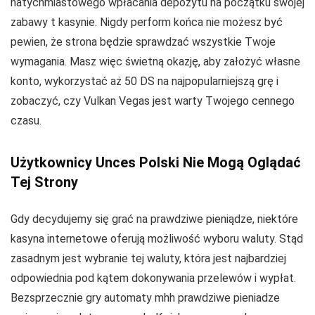
natychmiastowego wpłacania depozytu na początku swojej
zabawy t kasynie. Nigdy perform końca nie możesz być
pewien, że strona będzie sprawdzać wszystkie Twoje
wymagania. Masz więc świetną okazję, aby założyć własne
konto, wykorzystać aż 50 DS na najpopularniejszą grę i
zobaczyć, czy Vulkan Vegas jest warty Twojego cennego
czasu.
Użytkownicy Unces Polski Nie Mogą Oglądać
Tej Strony
Gdy decydujemy się grać na prawdziwe pieniądze, niektóre
kasyna internetowe oferują możliwość wyboru waluty. Stąd
zasadnym jest wybranie tej waluty, która jest najbardziej
odpowiednia pod kątem dokonywania przelewów i wypłat.
Bezsprzecznie gry automaty mhh prawdziwe pieniadze