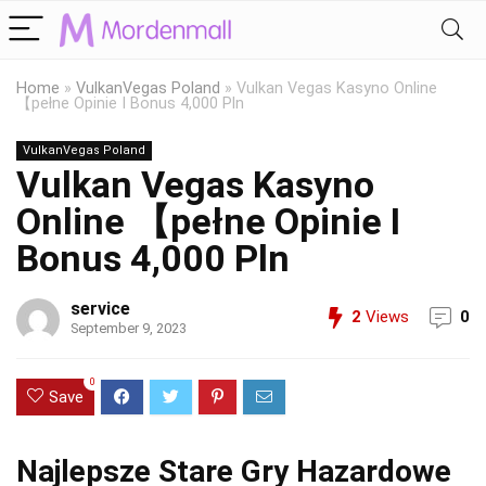
Home
»
VulkanVegas Poland
»
Vulkan Vegas Kasyno Online
【pełne Opinie I Bonus 4,000 Pln
VulkanVegas Poland
Vulkan Vegas Kasyno
Online 【pełne Opinie I
Bonus 4,000 Pln
service
2
Views
0
September 9, 2023
0
Save
Najlepsze Stare Gry Hazardowe