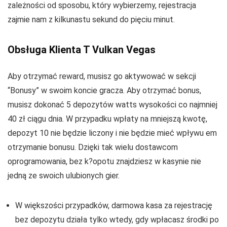
zależności od sposobu, który wybierzemy, rejestracja
zajmie nam z kilkunastu sekund do pięciu minut.
Obsługa Klienta T Vulkan Vegas
Aby otrzymać reward, musisz go aktywować w sekcji
“Bonusy” w swoim koncie gracza. Aby otrzymać bonus,
musisz dokonać 5 depozytów watts wysokości co najmniej
40 zł ciągu dnia. W przypadku wpłaty na mniejszą kwotę,
depozyt 10 nie będzie liczony i nie będzie mieć wpływu em
otrzymanie bonusu. Dzięki tak wielu dostawcom
oprogramowania, bez k?opotu znajdziesz w kasynie nie
jedną ze swoich ulubionych gier.
W większości przypadków, darmowa kasa za rejestrację
bez depozytu działa tylko wtedy, gdy wpłacasz środki po