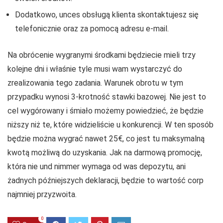
Dodatkowo, unces obsługą klienta skontaktujesz się
telefonicznie oraz za pomocą adresu e-mail.
Na obrócenie wygranymi środkami będziecie mieli trzy
kolejne dni i właśnie tyle musi wam wystarczyć do
zrealizowania tego zadania. Warunek obrotu w tym
przypadku wynosi 3-krotność stawki bazowej. Nie jest to
cel wygórowany i śmiało możemy powiedzieć, że będzie
niższy niż te, które widzieliście u konkurencji. W ten sposób
będzie można wygrać nawet 25€, co jest tu maksymalną
kwotą możliwą do uzyskania. Jak na darmową promocję,
która nie und nimmer wymaga od was depozytu, ani
żadnych późniejszych deklaracji, będzie to wartość corp
najmniej przyzwoita.
0