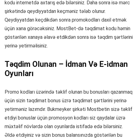
kodu internetdə axtarış edə bilərsiniz. Daha sonra isə mərc
şirkətində qeydiyyatdan keçməniz tələb olunur.
Qeydiyyatdan keçdikdən sonra promokodları daxil etmək
üçün xana görəcəksiniz. MostBet-də təqdimat kodu həmin
göstərilən xanaya əlavə etdikdən sonra isə təqdim şərtlərini
yerinə yetirməlisiniz.
Təqdim Olunan – İdman Və E-i̇dman
Oyunları
Promo kodları üzərində təklif olunan bu bonusları qazanmaq
üçün sizin təqdimat bonus üzrə təqdimat şərtlərini yerinə
yetirməniz lazımdır. Bukmeyker şirkəti Mostbetin sizə təklif
etdiyi bonuslar üçün promosyon kodları siz qaydalar üzrə
müxtəlif növlərdə olan oyunlarda istifadə edə bilərsiniz.
Əldə etdiyiniz və sizin bonus balansınızda göstərilən bu