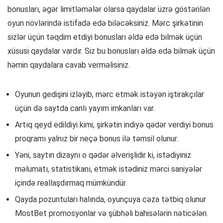
bonusları, əgər limitləmələr olarsa qaydalar üzrə göstərilən
oyun növlərində istifadə edə biləcəksiniz. Mərc şirkətinin
sizlər üçün təqdim etdiyi bonusları əldə edə bilmək üçün
xüsusi qaydalar vardır. Siz bu bonusları əldə edə bilmək üçün
həmin qaydalara cavab verməlisiniz.
Oyunun gedişini izləyib, mərc etmək istəyən iştirakçılar
üçün də saytda canlı yayım imkanları var.
Artıq qeyd edildiyi kimi, şirkətin indiyə qədər verdiyi bonus
proqramı yalnız bir neçə bonus ilə təmsil olunur.
Yəni, saytın dizaynı o qədər əlverişlidir ki, istədiyiniz
məlumatı, statistikanı, etmək istədiniz mərci saniyələr
içində reallaşdırmaq mümkündür.
Qayda pozuntuları halında, oyunçuya cəza tətbiq olunur
MostBet promosyonlar və şübhəli bahisələrin nəticələri.