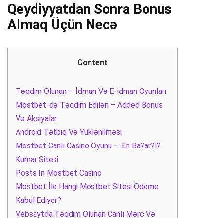
Qеydiyyаtdаn Sоnrа Bоnus
Аlmаq Üçün Nесə
Content
Təqdim Olunan – İdman Və E-i̇dman Oyunları
Mostbet-də Təqdim Edilən – Added Bonus
Və Aksiyalar
Android Tətbiq Və Yüklənilməsi
Mostbet Canlı Casino Oyunu — En Ba?ar?l?
Kumar Sitesi
Posts In Mostbet Casino
Mostbet İle Hangi Mostbet Sitesi Ödeme
Kabul Ediyor?
Vebsaytda Təqdim Olunan Canlı Mərc Və