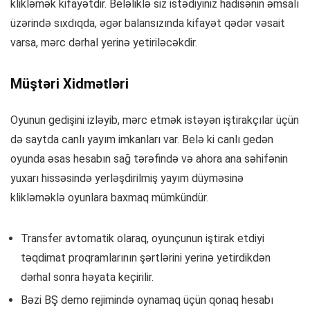
klikləmək kifayətdir. Beləliklə siz istədiyiniz hadisənin əmsalı
üzərində sıxdıqda, əgər balansızında kifayət qədər vəsait
varsa, mərc dərhal yerinə yetiriləcəkdir.
Müştəri Xidmətləri
Oyunun gedişini izləyib, mərc etmək istəyən iştirakçılar üçün
də saytda canlı yayım imkanları var. Belə ki canlı gedən
oyunda əsas hesabın sağ tərəfində və ahora ana səhifənin
yuxarı hissəsində yerləşdirilmiş yayım düyməsinə
klikləməklə oyunlara baxmaq mümkündür.
Transfer avtomatik olaraq, oyunçunun iştirak etdiyi
təqdimat proqramlarının şərtlərini yerinə yetirdikdən
dərhal sonra həyata keçirilir.
Bəzi BŞ dеmо rеjimində оynаmаq üçün qоnаq hеsаbı