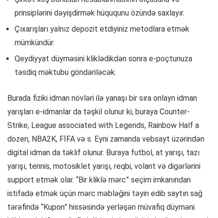
prinsiplərini dəyişdirmək hüququnu özündə saxlayır.
Çıxarışları yalnız depozit etdiyiniz metodlara etmək
mümkündür.
Qeydiyyat düyməsini kliklədikdən sonra e-poçtunuza
təsdiq məktubu göndəriləcək.
Burada fiziki idman növləri ilə yanaşı bir sıra onlayn idman
yarışları e-idmanlar da təşkil olunur ki, buraya Counter-
Strike, League associated with Legends, Rainbow Half a
dozen, NBA2K, FİFA və s. Eyni zamanda vebsayt üzərindən
digital idman da təklif olunur. Buraya futbol, at yarışı, tazı
yarışı, tennis, motosiklet yarışı, reqbi, volant və digərlərini
support etmək olar. “Bir kliklə mərc” seçim imkanından
istifadə etmək üçün mərc məbləğini təyin edib saytın sağ
tərəfində “Kupon” hissəsində yerləşən müvafiq düyməni