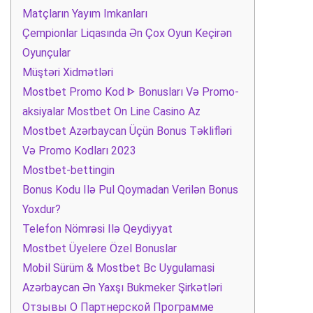
Matçların Yayım Imkanları
Çempionlar Liqasında Ən Çox Oyun Keçirən
Oyunçular
Müştəri Xidmətləri
Mostbet Promo Kod ᐈ Bonusları Və Promo-
aksiyalar Mostbet On Line Casino Az
Mostbet Azərbaycan Üçün Bonus Təklifləri
Və Promo Kodları 2023
Mostbet-bettingin
Bonus Kodu Ilə Pul Qoymadan Verilən Bonus
Yoxdur?
Telefon Nömrəsi Ilə Qeydiyyat
Mostbet Üyelere Özel Bonuslar
Mobi̇l Sürüm & Mostbet Bc Uygulamasi
Azərbaycan Ən Yaxşı Bukmeker Şirkətləri
Отзывы О Партнерской Программе